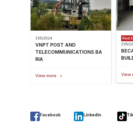
21/5/2024
Real E
VNPT POST AND
21/5/2
BEC
TELECOMMUNICATIONS BA
BUIL
RIA
View
View more

Facebook
Linkedln
Ti