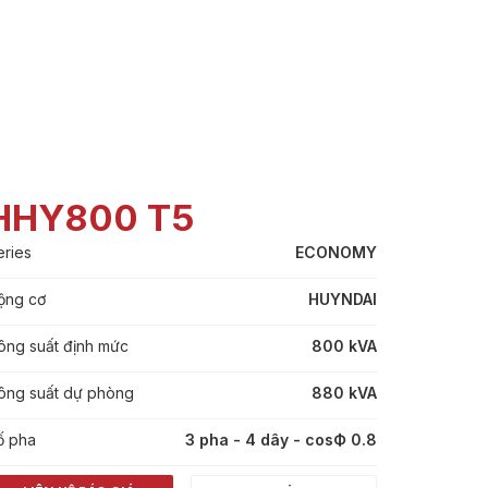
HHY800 T5
eries
ECONOMY
ộng cơ
HUYNDAI
ông suất định mức
800 kVA
ông suất dự phòng
880 kVA
ố pha
3 pha - 4 dây - cosФ 0.8