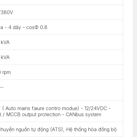
/380V
a - 4 dây - cosФ 0.8
 kVA
 kVA
0 rpm
--
( Auto mains faiure contro modue) - 12/24VDC -
 / MCCB output protection - CANbus system
chuyển nguồn tự động (ATS), Hệ thống hòa đồng bộ