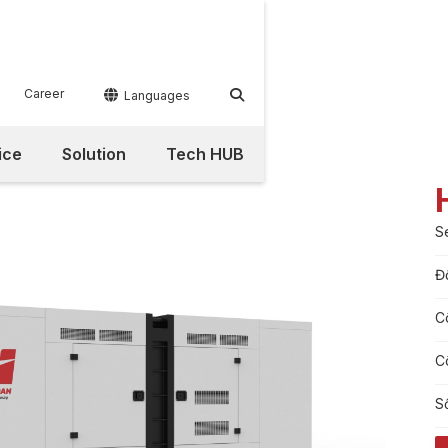
Career


Languages
ice
Solution
Tech HUB
S
Đ
C
C
S