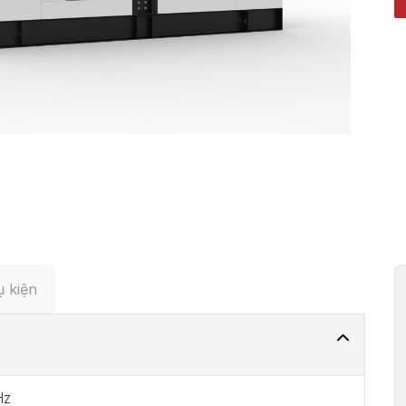
 kiện
Hz