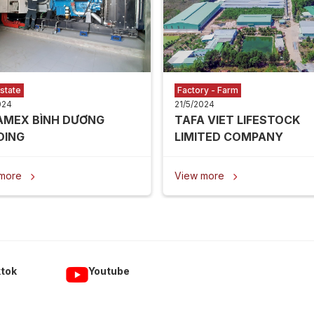
state
Factory - Farm
024
21/5/2024
AMEX BÌNH DƯƠNG
TAFA VIET LIFESTOCK
DING
LIMITED COMPANY
 more
View more


ktok
Youtube