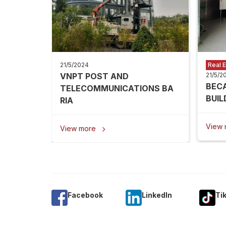
21/5/2024
Real E
VNPT POST AND
21/5/2
BEC
TELECOMMUNICATIONS BA
BUIL
RIA
View
View more

Facebook
Linkedln
Ti