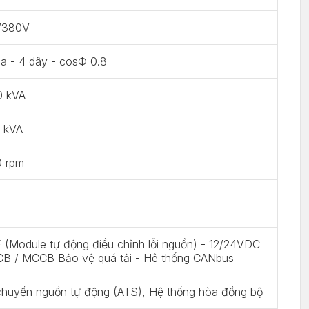
/380V
a - 4 dây - cosФ 0.8
0 kVA
0 kVA
0 rpm
--
(Module tự động điều chỉnh lỗi nguồn) - 12/24VDC
CB / MCCB Bảo vệ quá tải - Hê thống CANbus
chuyển nguồn tự động (ATS), Hệ thống hòa đồng bộ