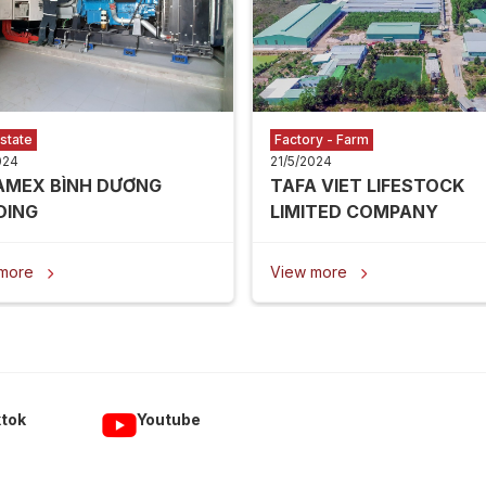
state
Factory - Farm
024
21/5/2024
AMEX BÌNH DƯƠNG
TAFA VIET LIFESTOCK
DING
LIMITED COMPANY
 more
View more


ktok
Youtube