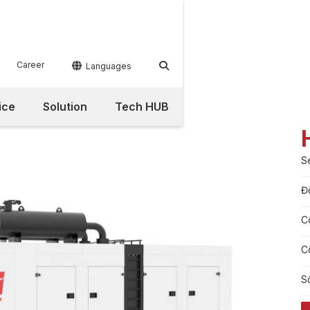
Career


Languages
ice
Solution
Tech HUB
S
Đ
C
C
S