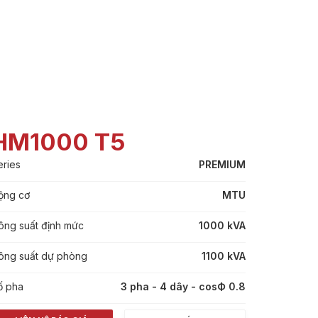
HM1000 T5
eries
PREMIUM
ộng cơ
MTU
ông suất định mức
1000 kVA
ông suất dự phòng
1100 kVA
ố pha
3 pha - 4 dây - cosФ 0.8