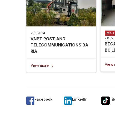
21/5/2024
Real E
VNPT POST AND
21/5/2
BEC
TELECOMMUNICATIONS BA
BUIL
RIA
View
View more

Facebook
Linkedln
Ti