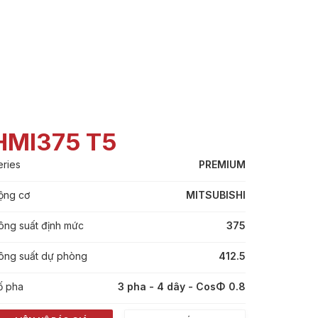
HMI375 T5
eries
PREMIUM
ộng cơ
MITSUBISHI
ông suất định mức
375
ông suất dự phòng
412.5
ố pha
3 pha - 4 dây - CosΦ 0.8