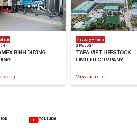
state
Factory - Farm
024
21/5/2024
AMEX BÌNH DƯƠNG
TAFA VIET LIFESTOCK
DING
LIMITED COMPANY
 more
View more


ktok
Youtube