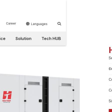
Career


Languages
ice
Solution
Tech HUB
S
Đ
C
C
S