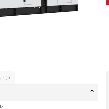
 kiện
Hz