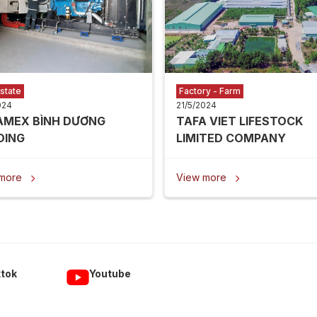
state
Factory - Farm
024
21/5/2024
AMEX BÌNH DƯƠNG
TAFA VIET LIFESTOCK
DING
LIMITED COMPANY
 more
View more


ktok
Youtube