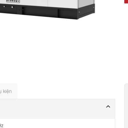
 kiện
Hz