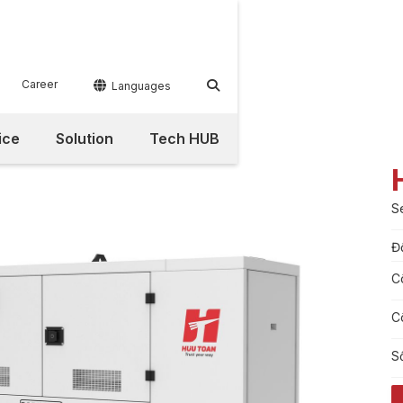
Career


Languages
ice
Solution
Tech HUB
S
Đ
C
C
S