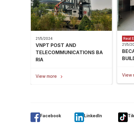
21/5/2024
Real E
VNPT POST AND
21/5/2
BEC
TELECOMMUNICATIONS BA
BUIL
RIA
View
View more

Facebook
Linkedln
Ti