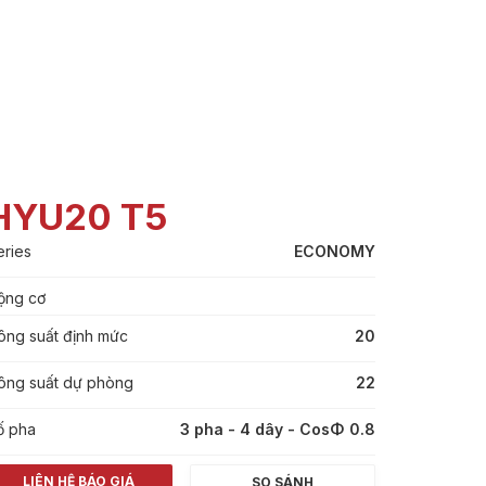
HYU20 T5
eries
ECONOMY
ộng cơ
ông suất định mức
20
ông suất dự phòng
22
ố pha
3 pha - 4 dây - CosΦ 0.8
LIÊN HỆ BÁO GIÁ
SO SÁNH