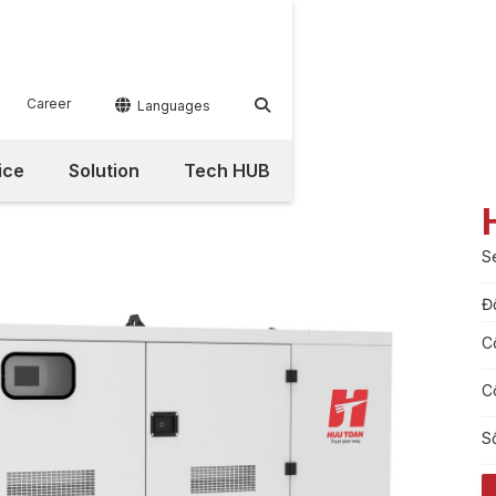
Career


Languages
ice
Solution
Tech HUB
S
Đ
C
C
S