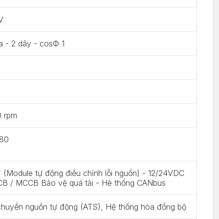
V
a - 2 dây - cosФ 1
0 rpm
 80
(Module tự động điều chỉnh lỗi nguồn) - 12/24VDC
CB / MCCB Bảo vệ quá tải - Hê thống CANbus
chuyển nguồn tự động (ATS), Hệ thống hòa đồng bộ