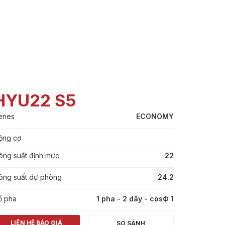
HYU22 S5
eries
ECONOMY
ộng cơ
ông suất định mức
22
ông suất dự phòng
24.2
ố pha
1 pha - 2 dây - cosФ 1
LIÊN HỆ BÁO GIÁ
SO SÁNH