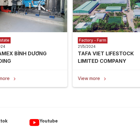
state
Factory - Farm
024
21/5/2024
AMEX BÌNH DƯƠNG
TAFA VIET LIFESTOCK
DING
LIMITED COMPANY
 more
View more


ktok
Youtube