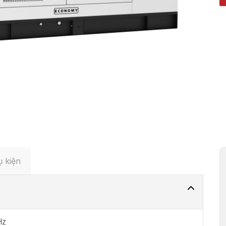
 kiện
Hz