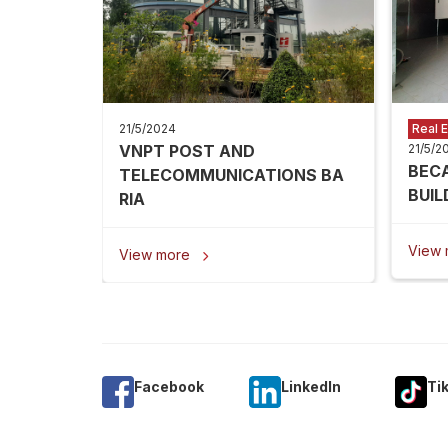
21/5/2024
Real E
VNPT POST AND
21/5/2
BEC
TELECOMMUNICATIONS BA
BUIL
RIA
View
View more

Facebook
Linkedln
Ti