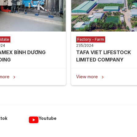
state
Factory - Farm
024
21/5/2024
AMEX BÌNH DƯƠNG
TAFA VIET LIFESTOCK
DING
LIMITED COMPANY
 more
View more


ktok
Youtube