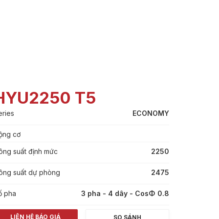
HYU2250 T5
eries
ECONOMY
ộng cơ
ông suất định mức
2250
ông suất dự phòng
2475
ố pha
3 pha - 4 dây - CosΦ 0.8
LIÊN HỆ BÁO GIÁ
SO SÁNH