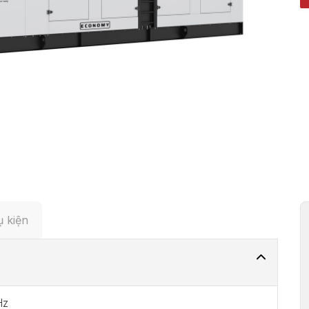
 kiện
Hz