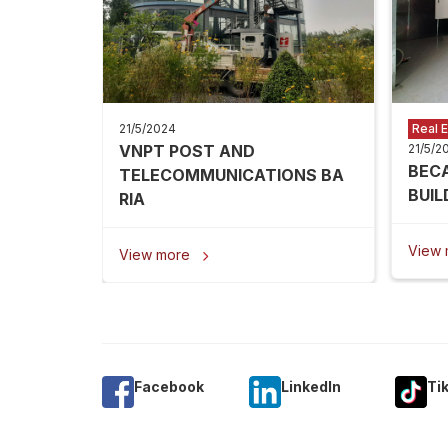
21/5/2024
Real E
VNPT POST AND
21/5/2
BEC
TELECOMMUNICATIONS BA
BUIL
RIA
View
View more

Facebook
Linkedln
Ti