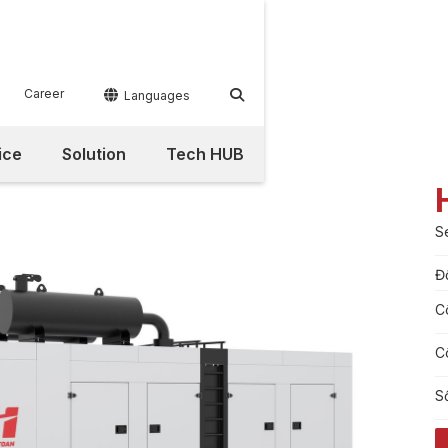
Career


Languages
ice
Solution
Tech HUB
S
Đ
C
C
S