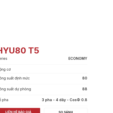
HYU80 T5
eries
ECONOMY
ộng cơ
ông suất định mức
80
ông suất dự phòng
88
ố pha
3 pha - 4 dây - CosΦ 0.8
LIÊN HỆ BÁO GIÁ
SO SÁNH