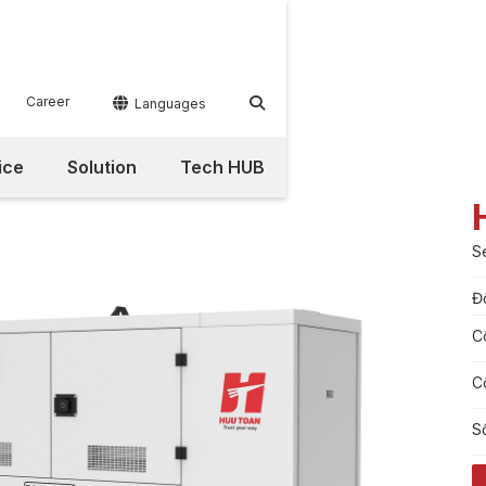
Career


Languages
ice
Solution
Tech HUB
S
Đ
C
C
S