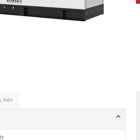
 kiện
Hz