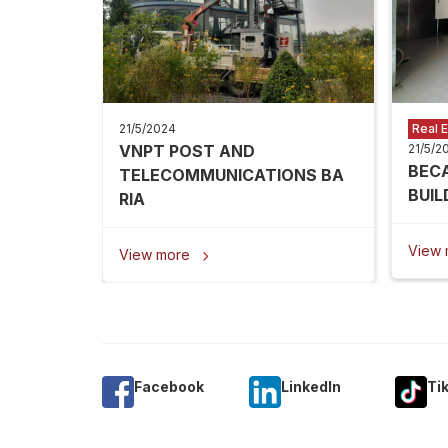
21/5/2024
Real E
VNPT POST AND
21/5/2
BEC
TELECOMMUNICATIONS BA
BUIL
RIA
View
View more

Facebook
Linkedln
Ti