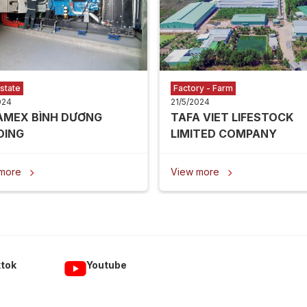
state
Factory - Farm
024
21/5/2024
AMEX BÌNH DƯƠNG
TAFA VIET LIFESTOCK
DING
LIMITED COMPANY
 more
View more


ktok
Youtube