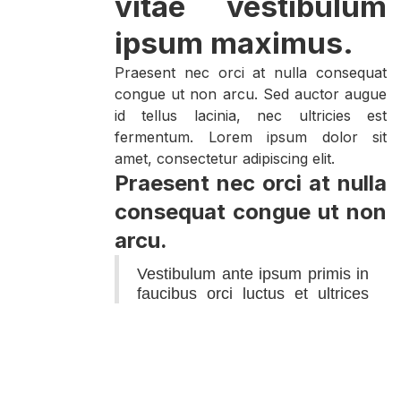
vitae vestibulum
ipsum maximus.
Praesent nec orci at nulla consequat
congue ut non arcu. Sed auctor augue
id tellus lacinia, nec ultricies est
fermentum. Lorem ipsum dolor sit
amet, consectetur adipiscing elit.
Praesent nec orci at nulla
consequat congue ut non
arcu.
Vestibulum ante ipsum primis in
faucibus orci luctus et ultrices
posuere cubilia curae.
Vivamus vitae arcu vel velit efficitur
vestibulum vel in purus. Donec eu felis
at libero consequat sagittis a et urna.