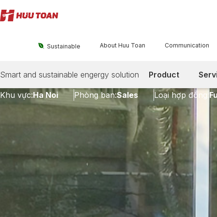
About Huu Toan
Communication

Sustainable
[HN] B2B Sales
Smart and sustainable engergy solution
Product
Serv
Khu vực:
Ha Noi
Phòng ban:
Sales
Loại hợp đồng:
Fu