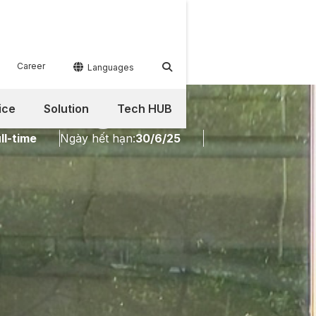
Career


Languages
 Manager
ice
Solution
Tech HUB
ll-time
Ngày hết hạn:
30/6/25