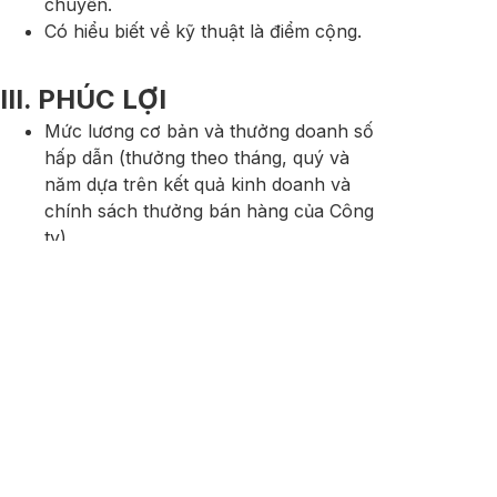
chuyển.
Có hiểu biết về kỹ thuật là điểm cộng.
III. PHÚC LỢI
Mức lương cơ bản và thưởng doanh số
hấp dẫn (thưởng theo tháng, quý và
năm dựa trên kết quả kinh doanh và
chính sách thưởng bán hàng của Công
ty).
Bảo hiểm sức khoẻ, bảo hiểm y tế, bảo
hiểm tai nạn 24/7.
Phụ cấp: ăn trưa, xăng xe, điện thoại.
Cơ hội được đào tạo, thăng tiến và phát
triển bản thân.
Thời gian, địa điểm làm việc linh hoạt.
Nghỉ phép 14 ngày/năm.
Địa chỉ làm việc