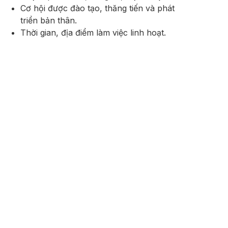
Cơ hội được đào tạo, thăng tiến và phát
triển bản thân.
Thời gian, địa điểm làm việc linh hoạt.
Nghỉ phép 14 ngày/năm.
Địa chỉ làm việc
Khu công nghiệp Hà Nội Đài Tư, 386 đường
Nguyễn Văn Linh, Phường Sài Đồng, Quận
Long Biên, Hà Nội.
Bạn muốn cập nhật các vị trí tuyển dụng
mới nhất của chúng tôi?
Hãy lưu lại CV hoặc nhấn Nhận thông báo tuyển dụng
ngay bây giờ!