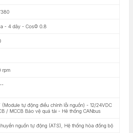
/380
a - 4 dây - CosΦ 0.8
0
0
0 rpm
--
(Module tự động điều chỉnh lỗi nguồn) - 12/24VDC
CB / MCCB Bảo vệ quá tải - Hê thống CANbus
chuyển nguồn tự động (ATS), Hệ thống hòa đồng bộ