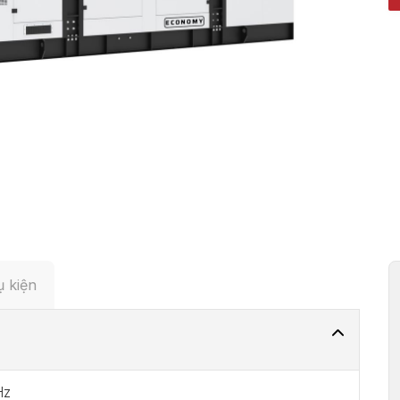
 kiện
Hz