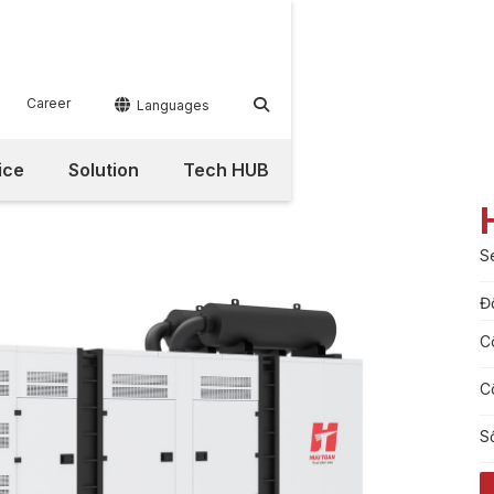
Career


Languages
ice
Solution
Tech HUB
S
Đ
C
C
S