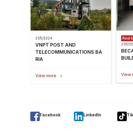
21/5/2024
Real E
VNPT POST AND
21/5/2
BEC
TELECOMMUNICATIONS BA
BUIL
RIA
View
View more

Facebook
Linkedln
Ti