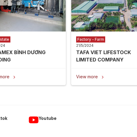
state
Factory - Farm
024
21/5/2024
AMEX BÌNH DƯƠNG
TAFA VIET LIFESTOCK
DING
LIMITED COMPANY
 more
View more


ktok
Youtube