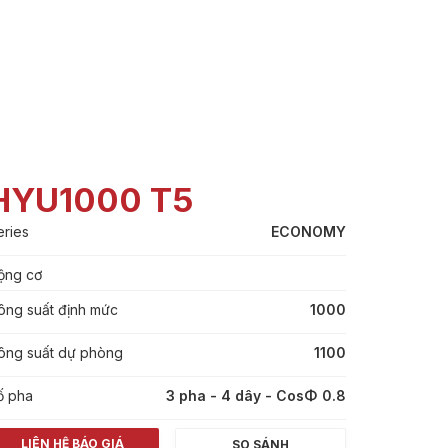
HYU1000 T5
eries
ECONOMY
ộng cơ
ông suất định mức
1000
ông suất dự phòng
1100
ố pha
3 pha - 4 dây - CosΦ 0.8
LIÊN HỆ BÁO GIÁ
SO SÁNH